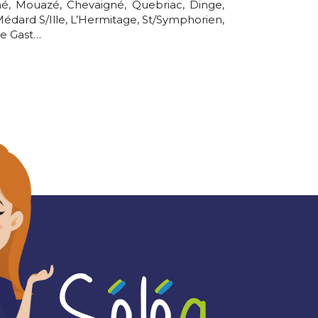
gné, Mouazé, Chevaigné, Quebriac, Dinge,
édard S/Ille, L’Hermitage, St/Symphorien,
Le Gast…