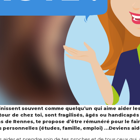
finissent souvent comme quelqu’un qui aime aider les
utour de chez toi, sont fragilisés, âgés ou handicap
s de Rennes, te propose d’être rémunéré pour le faire
 personnelles (études, famille, emploi) …Deviens aide
es aider et prendre soin de tes proches et de tous ceux qui, a