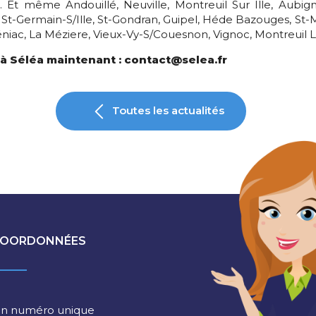
i… Et même Andouillé, Neuville, Montreuil Sur Ille, Aubi
St-Germain-S/Ille, St-Gondran, Guipel, Héde Bazouges, St-M
niac, La Méziere, Vieux-Vy-S/Couesnon, Vignoc, Montreuil 
n à Séléa maintenant : contact@selea.fr
Toutes les actualités
OORDONNÉES
n numéro unique