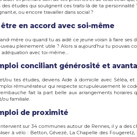
 des études qui soulignent ces traits-là de ta personnali
gnant.e, ou encore travailler dans social ?
r être en accord avec soi-même
grand-mère ou quand tu as aidé ce jeune voisin à faire ses d
ouveau pleinement utile ? Alors si aujourd’hui tu pouvais 
ale adéquation avec toi-même…
mploi conciliant générosité et avant
t/ou tes études, deviens Aide à domicile avec Séléa, et
n emploi rémunérateur qui respecte scrupuleusement le code 
e d’embauche fait la part belle aux arrangements horaires
/ou familiale.
mploi de proximité
tervient sur 34 communes autour de Rennes, il y a des ch
liser à vélo : Betton, Gévezé, La Chapelle des Fougeretz