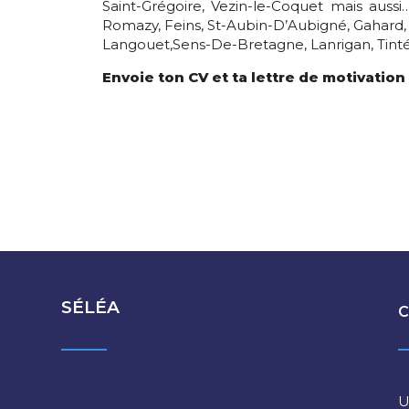
Saint-Grégoire, Vezin-le-Coquet mais auss
Romazy, Feins, St-Aubin-D’Aubigné, Gahard, 
Langouet,Sens-De-Bretagne, Lanrigan, Tinté
Envoie ton CV et ta lettre de motivatio
SÉLÉA
C
U